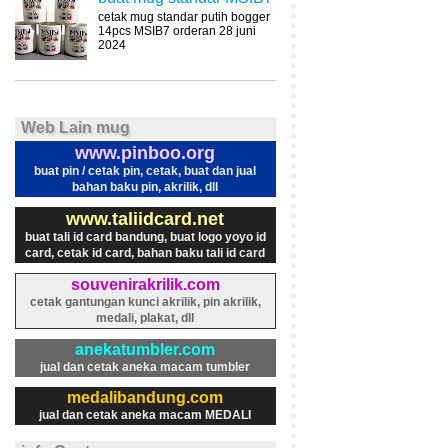
cetak mug standar putih bogger
14pcs MSIB7 orderan 28 juni
2024
Web Lain mug
www.pinboo.org
buat pin / cetak pin, cetak, buat dan jual
bahan baku pin, akrilik, dll
www.taliidcard.net
buat tali id card bandung, buat logo yoyo id
card, cetak id card, bahan baku tali id card
souvenirakrilik.com
cetak gantungan kunci akrilik, pin akrilik,
medali, plakat, dll
anekatumbler.com
jual dan cetak aneka macam tumbler
medalibandung.com
jual dan cetak aneka macam MEDALI