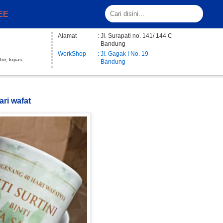
EE
Alamat
: Jl. Surapati no. 141/ 144 C
Bandung
WorkShop
: Jl. Gagak I No. 19
lor, kipas
Bandung
ari wafat