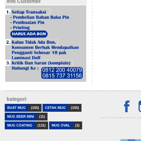
info Customer
kategori
BUAT MUG
(155)
CETAK MUG
(155)
MUG BEER MINI
(11)
MUG COATING
(131)
MUG OVAL
(2)