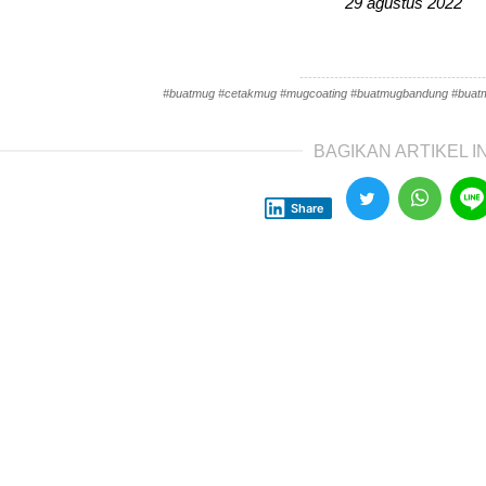
29 agustus 2022
-------------------------------------------
#buatmug #cetakmug #mugcoating #buatmugbandung #bua
BAGIKAN ARTIKEL IN
Share