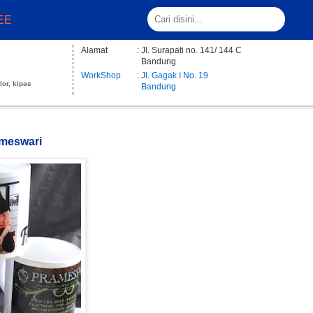
EE
Alamat
: Jl. Surapati no. 141/ 144 C
Bandung
WorkShop
: Jl. Gagak I No. 19
lor, kipas
Bandung
ameswari