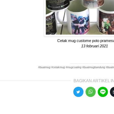
Cetak mug custome poto pramesw
13 februari 2021
-------------------------------------------
#buatmug #cetakmug #mugcoating #buatmugbandung #bua
BAGIKAN ARTIKEL IN