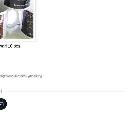
ari 10 pcs
-----
tmugmurah #cetakmugbandung
I