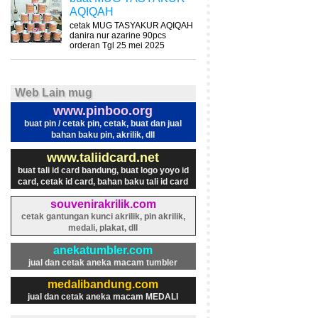
AQIQAH
cetak MUG TASYAKUR AQIQAH
danira nur azarine 90pcs
orderan Tgl 25 mei 2025
Web Lain mug
www.pinboo.org
buat pin / cetak pin, cetak, buat dan jual
bahan baku pin, akrilik, dll
www.taliidcard.net
buat tali id card bandung, buat logo yoyo id
card, cetak id card, bahan baku tali id card
souvenirakrilik.com
cetak gantungan kunci akrilik, pin akrilik,
medali, plakat, dll
anekatumbler.com
jual dan cetak aneka macam tumbler
medalibandung.com
jual dan cetak aneka macam MEDALI