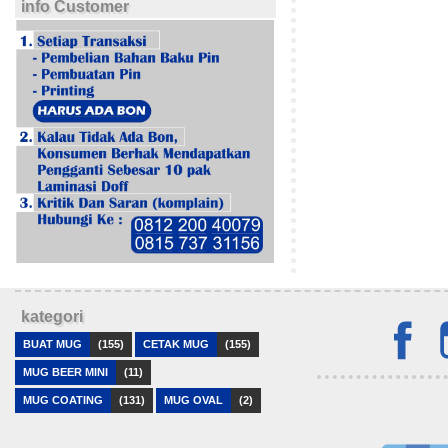
info Customer
kategori
BUAT MUG
(155)
CETAK MUG
(155)
MUG BEER MINI
(11)
MUG COATING
(131)
MUG OVAL
(2)