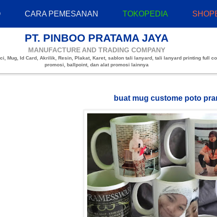
O
CARA PEMESANAN
TOKOPEDIA
SHOP
PT. PINBOO PRATAMA JAYA
MANUFACTURE AND TRADING COMPANY
, Mug, Id Card, Akrilik, Resin, Plakat, Karet, sablon tali lanyard, tali lanyard printing full co
promosi, ballpoint, dan alat promosi lainnya
buat mug custome poto pr